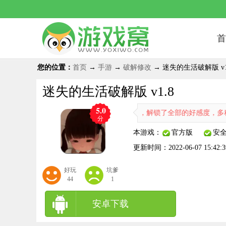
首
您的位置：
首页
→
手游
→
破解修改
→ 迷失的生活破解版 v1
迷失的生活破解版 v1.8
5.0
生活破解版已完成全部的中文汉化翻译，解锁了全部的好感度，多种剧情
分
本游戏：
官方版
安
更新时间：
2022-06-07 15:42:3
好玩
坑爹
44
1
安卓下载