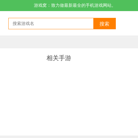
游戏窝：致力做最新最全的手机游戏网站。
搜索
相关手游
解，内购破解无限钻石，各种装备魂环任意购买，升级为最强魂环，超强