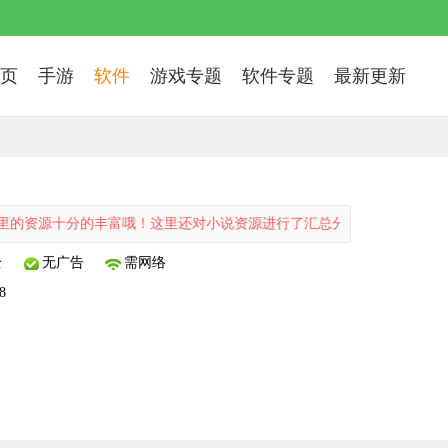
页
手游
软件
游戏专题
软件专题
最新更新
的资源十分的丰富哦！这里还对小说资源进行了汇总分类木瓜追书APP充
全
无广告
需网络
8