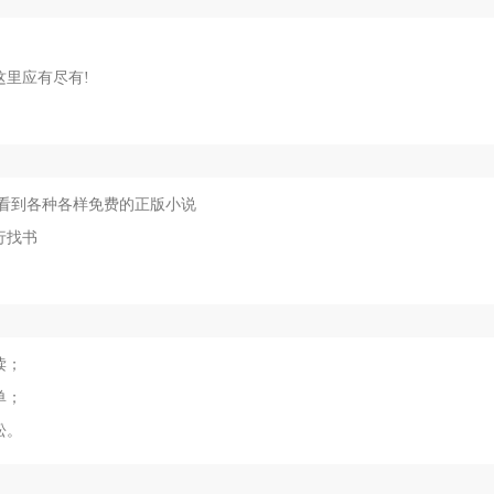
里应有尽有!
。
看到各种各样免费的正版小说
行找书
读；
单；
松。