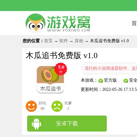
首
您的位置：
首页
→
软件
→
其他
→ 木瓜追书免费版 v1.0
木瓜追书免费版 v1.0
5.0
木瓜追书app是一款最近非常流行的小说阅读器软件。这里
分
本游戏：
官方版
安
更新时间：
2022-05-26 17:13:5
好玩
坑爹
60
2
安卓下载