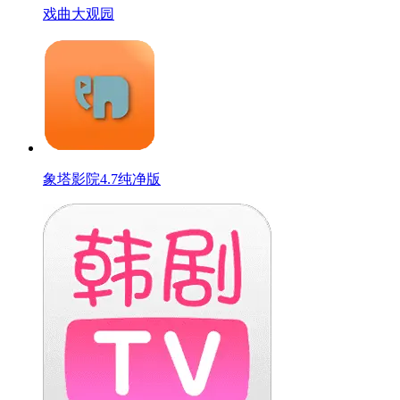
戏曲大观园
象塔影院4.7纯净版