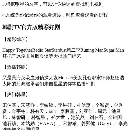
3.根据明星的名字，可以让你快速的查找到电视剧
4.系统为你记录你的观看进度，时刻查看观看的进程
韩剧TV官方版精彩好剧
【精彩综艺】
Happy TogetherRadio StarStardust第二季Runing ManSugar Man
拜托了冰箱非首脑会谈等大批热门综艺
【热播韩剧】
又是吴海英吸血鬼侦探大发Monster美女孔心邻家律师赵德浩
太阳的后裔继承者们来自星星的你等热播韩剧
【热门韩星】
宋仲基，宋慧乔，李敏镐，李钟硕，朴信惠，全智贤，金秀
贤，金宇彬，朴有天，rain，李胜基，刘亚仁，周元，池昌
旭，林智研， 朴智星， 郑大世 ，池笑然，刘在石、金钟国、
池石镇、本站勋（HAHA）、宋智孝、姜熙健（Gary）、李光
洙等知名韩国明星。