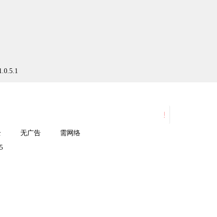
.5.1
贴贴霸占他的屏幕a
全
无广告
需网络
5