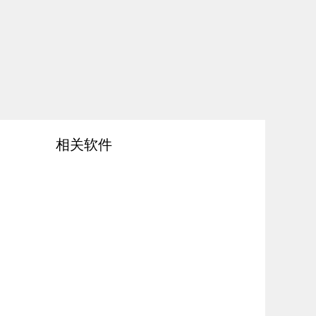
相关软件
pp是一款可以和好友互相恶搞的手机应用各种使用方法特别简单，将好