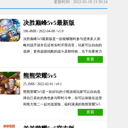
更新时间 : 2022-05-18 13:39:24
决胜巅峰5v5最新版
106.4MB / 2022-04-08 / v1.0
决胜巅峰5v5最新版是一款能够随时参与进来多人策
略对战手游并且还有实时开黑语音，玩家可以自由的
选择，更有超级炫酷的战斗及鞥特效，当下你要努力
提升英雄等级，感兴趣的玩家可以下载决胜巅峰5v5
查看
最新版试玩。
熊熊荣耀5v5
25.2MB / 2022-02-01 / v0.1
熊熊荣耀5v5是一款好玩的小熊游戏玩家可以自由选
择自己喜欢的角色参与即时斗争，你可以体验在这里
和熊大熊二一起对战冒险，福利满满的熊熊荣耀5v5
游戏还有各色皮肤和道具赠送给你，欢迎大家来下
查看
载。