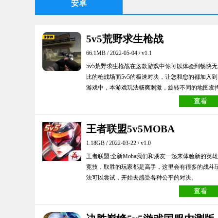
安卓
5v5荒野求生枪战
66.1MB / 2022-05-04 / v1.1
5v5荒野求生枪战在这款游戏中你可以体验到畅快无
比的枪战场面5v5的极速对决，让您和您的都加入到
游戏中，本游戏玩法畅爽刺激，旋转不同的地图发
你们的实力赢得比赛，游戏内的各种玩法操作都是
查看
无比的复杂带感。
王者联盟5v5MOBA
1.18GB / 2022-03-22 / v1.0
王者联盟:全新Moba我们和朋友一起来体验新的英雄
竞技，取胜的玩家都是高手，这里会有很多的战斗
法可以尝试，开始去感受各种公平的对决。
查看