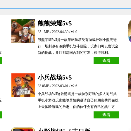
熊熊荣耀5v5
35.1MB / 2022-04-30 / v1.0
熊熊荣耀5v5是一款策略防塔类有游戏控制小熊无进
行一场刺激有趣的手机战斗冒险，玩家们可以尝试全
挥
新的挑战，并且都是回合制的打发，获得胜利。
会
查看
小兵战场5v5
83.0MB / 2022-03-01 / v2.6
小兵战场5v5这款游戏是一款特别好玩的多人对战类
玩
手机小游戏玩家能够尽情的邀请自己的朋友共同在线
上去体验游戏的乐趣，你的伙伴会有自己的战斗方
式，你就是这里的最佳射击达人。
查看