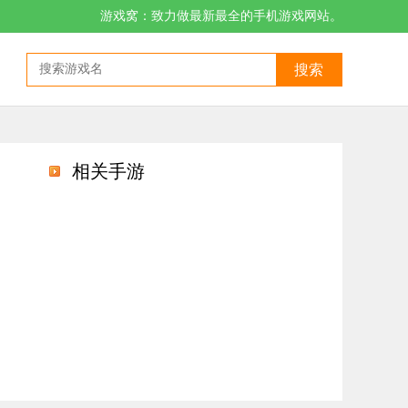
游戏窝：致力做最新最全的手机游戏网站。
搜索
相关手游
场天梯评级与野外厮杀震撼来袭，打怪升级爆装备都能拥有额外的加成。