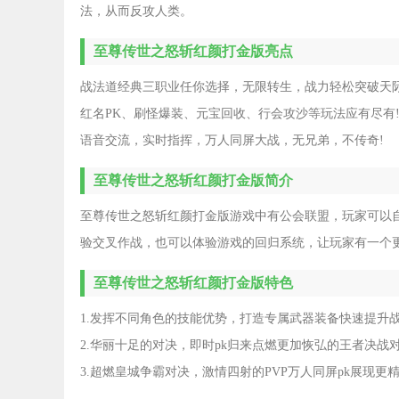
法，从而反攻人类。
至尊传世之怒斩红颜打金版亮点
战法道经典三职业任你选择，无限转生，战力轻松突破天际
红名PK、刷怪爆装、元宝回收、行会攻沙等玩法应有尽有
语音交流，实时指挥，万人同屏大战，无兄弟，不传奇!
至尊传世之怒斩红颜打金版简介
至尊传世之怒斩红颜打金版游戏中有公会联盟，玩家可以
验交叉作战，也可以体验游戏的回归系统，让玩家有一个
至尊传世之怒斩红颜打金版特色
1.发挥不同角色的技能优势，打造专属武器装备快速提升
2.华丽十足的对决，即时pk归来点燃更加恢弘的王者决战
3.超燃皇城争霸对决，激情四射的PVP万人同屏pk展现更