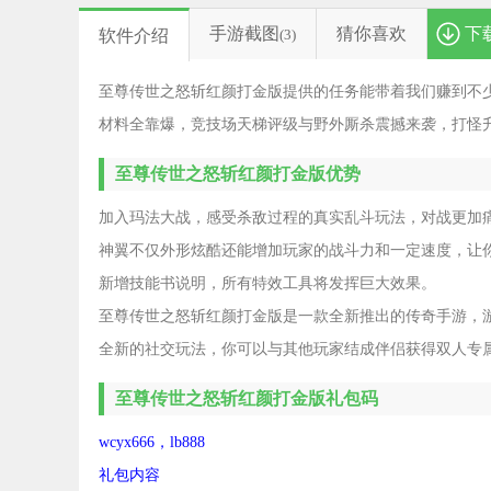
手游截图
猜你喜欢
下
软件介绍
(3)
至尊传世之怒斩红颜打金版提供的任务能带着我们赚到不
材料全靠爆，竞技场天梯评级与野外厮杀震撼来袭，打怪
至尊传世之怒斩红颜打金版优势
加入玛法大战，感受杀敌过程的真实乱斗玩法，对战更加
神翼不仅外形炫酷还能增加玩家的战斗力和一定速度，让
新增技能书说明，所有特效工具将发挥巨大效果。
至尊传世之怒斩红颜打金版是一款全新推出的传奇手游，
全新的社交玩法，你可以与其他玩家结成伴侣获得双人专属
至尊传世之怒斩红颜打金版礼包码
wcyx666，lb888
礼包内容