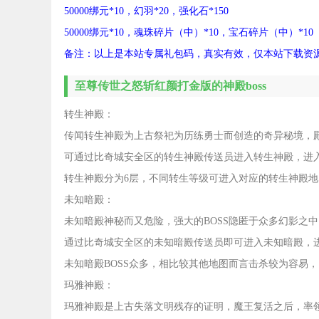
50000绑元*10，幻羽*20，强化石*150
50000绑元*10，魂珠碎片（中）*10，宝石碎片（中）*10
备注：以上是本站专属礼包码，真实有效，仅本站下载资
至尊传世之怒斩红颜打金版的神殿boss
转生神殿：
传闻转生神殿为上古祭祀为历练勇士而创造的奇异秘境，
可通过比奇城安全区的转生神殿传送员进入转生神殿，进
转生神殿分为6层，不同转生等级可进入对应的转生神殿地
未知暗殿：
未知暗殿神秘而又危险，强大的BOSS隐匿于众多幻影之中
通过比奇城安全区的未知暗殿传送员即可进入未知暗殿，
未知暗殿BOSS众多，相比较其他地图而言击杀较为容易
玛雅神殿：
玛雅神殿是上古失落文明残存的证明，魔王复活之后，率