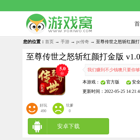
首
您的位置：
首页
→
手游
→
pc传奇
→ 至尊传世之怒斩红颜打金版
至尊传世之怒斩红颜打金版 v1.0
5.0
传世之怒斩红颜打金版提供的任务能带着我们赚到不少钱噢只要你够肝缔
分
本游戏：
官方版
安
更新时间：
2022-05-25 14:21:4
好玩
坑爹
490
0
安卓下载