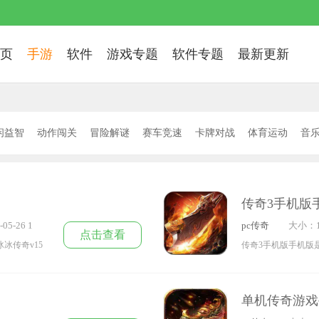
页
手游
软件
游戏专题
软件专题
最新更新
闲益智
动作闯关
冒险解谜
赛车竞速
卡牌对战
体育运动
音
地求生
三国游戏
我的世界
像素游戏
MOBA
Steam移植
女性
传奇3手机版
05-26 1
pc传奇
大小：1
点击查看
冰传奇v15
传奇3手机版手机版
精美，玩家根
等你来参与超高清的
变态版手机版
戏采用了非常逼真炫
单机传奇游戏
来与对手进行
哦，每一个职业都能