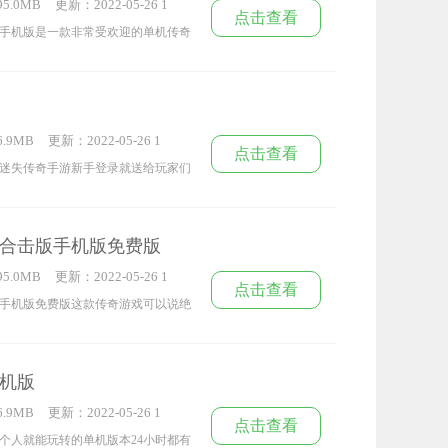
5.0MB
更新：2022-05-26 1
点击查看
5:37:42
手机版是一款非常受欢迎的单机传奇
以及其他设计多人世界副本地图上线
走到哪都可以玩耍引领着末日的光辉
设备的限制，感受各种不同的战斗技
.9MB
更新：2022-05-26 1
游戏战斗体验。
点击查看
3:48:33
迷失传奇手游新手登录就送给玩家们
的方式玩起来更加的方便，丰富的赏
，喜欢的玩家快来下载试试吧。
合击版手机版免费版
5.0MB
更新：2022-05-26 1
点击查看
2:31:44
手机版免费版这款传奇游戏可以说绝
殊的游戏体验惊喜不断玩家可以体验
魂养成系统可以帮助用户轻松提升战
机版
当爽的打孔功能快速升级快速升级快
.9MB
更新：2022-05-26 1
不断玩家可以体验到英雄合击独特的
点击查看
1:31:22
个人就能玩转的单机版本24小时都有
助用户轻松提升战斗力本游戏上还有