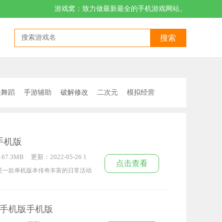
游戏窝：致力做最新最全的手机游戏网站。
搜索
乐舞蹈
手游辅助
破解修改
二次元
模拟经营
向
末日游戏
pc传奇
手机版
67.3MB
更新：2022-05-26 1
点击查看
5:38:02
是一款单机版本传奇丰富的日常活动
游戏画质玩家可以随意选择扮演，游
酷的游戏画面，玩家有机会免费领取
手机版手机版
给玩家带来非常新颖的游戏体验。