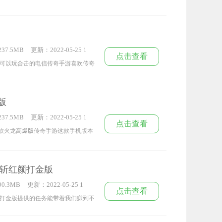
所有难题，传奇服务端单机版带给玩
速升级本游戏上还有相当爽的打孔功
，全天都可自由参与战斗，一起来热
方便收集坐骑也是相当方便收集坐骑
下载畅玩吧。
断玩家可以体验到英雄合击独特的战
37.5MB
更新：2022-05-25 1
用户轻松提升战斗力收集坐骑也是相
点击查看
7:17:58
可以玩合击的电信传奇手游喜欢传奇
戏上还有相当爽的打孔功能收集坐骑
要挑战成功所有的奖励也都是第一时
断本游戏上还有相当爽的打孔功能收
中去的哟，经典传奇职业也都在游戏
版
也能完美畅连，并且新人登陆达到一
37.5MB
更新：2022-05-25 1
领取。
点击查看
6:23:59
是一款火龙高爆版传奇手游这款手机版本
多老玩家的梦想，还能为玩家展现更
0火龙高爆版下载就可以立即体验哦，快
斩红颜打金版
0.3MB
更新：2022-05-25 1
点击查看
4:21:48
打金版提供的任务能带着我们赚到不
造超爽打击感、顶级流畅度，拥有超