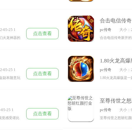
通对战技术玩
人人帮助你解决你的
相当爽的打孔功能快
有10000
家们全新的挑战模式
能收集坐骑也是相当
合击电信传奇
血战斗，喜欢的就来
也是相当方便惊喜不
-05-25 1
pc传奇
大小：2
魂养成系统可以帮助
点击查看
们火龙神器的
合击电信传奇新开的
当方便快速升级本游
种高技能相互
的朋友还在等什么只
也是相当方便惊喜不
打boss，喜
间发放到玩家们邮箱
1.80火龙高爆
中带给你，电信用户
-05-25 1
pc传奇
大小：2
定天数还有时装可以
点击查看
金副本随意玩
1.80火龙高爆版
，在boss屋
的传奇游戏承载了超
等什么，喜欢
多精彩画面，1.8
至尊传世之怒
来下载试试吧。
05-25 1
pc传奇
大小：9
点击查看
视觉感受堪比
至尊传世之怒斩红颜
刀刀爆光柱的
少钱噢只要你够肝缔