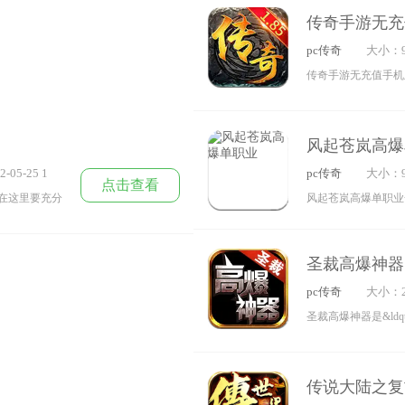
十分广阔，极
高的人气，所有的材
传奇手游无充
杀震撼来袭，打怪升
pc传奇
大小：9
传奇手游无充值手机
网络版上千张精美的
带来更多有趣的副本
风起苍岚高爆
线直接就是干，虽然
-05-25 1
pc传奇
大小：9
试试吧。
点击查看
在这里要充分
风起苍岚高爆单职业
人独战，超高
手游官方正版授权玩
一起来参战，
畅玩官方正版授权玩
圣裁高爆神器
畅玩，全新独特的打
pc传奇
大小：2
游品质打金冒险，喜
圣裁高爆神器是&ldq
神器复古传奇系列全
冒险，完成的任务越
传说大陆之复
元宝技能书满地乱爆