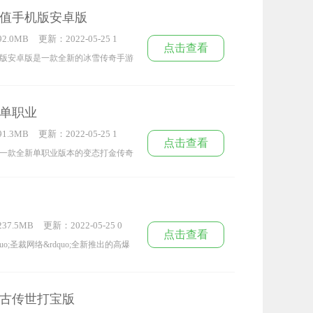
料全靠爆，竞技场天梯评级与野外厮
值手机版安卓版
级爆装备都能拥有额外的加成。
2.0MB
更新：2022-05-25 1
点击查看
4:02:33
版安卓版是一款全新的冰雪传奇手游
副本等你来征战游戏内为广大玩家们
等你来探索平民玩家也能爆神装，上
单职业
没有充值不需要消费，喜欢的赶快来
1.3MB
更新：2022-05-25 1
点击查看
2:27:20
一款全新单职业版本的变态打金传奇
家们在自由交易买卖上绝对可以放心
家们在自由交易买卖上绝对可以放心
金副本随意玩家们挑战，原汁原味端
37.5MB
更新：2022-05-25 0
欢就来下载试玩吧。
点击查看
9:08:21
uo;圣裁网络&rdquo;全新推出的高爆
新的游戏模式为玩家带来独特的战斗
多你将会获得更多的金币奖励，装备
古传世打宝版
，等着你来探索，喜欢玩新开的高爆