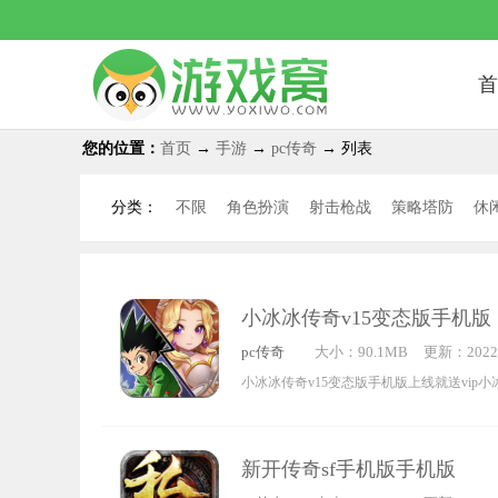
首
您的位置：
首页
→
手游
→
pc传奇
→ 列表
分类：
不限
角色扮演
射击枪战
策略塔防
休
其他
传奇手游
仙侠手游
手赚网赚
绝
小冰冰传奇v15变态版手机版
pc传奇
大小：90.1MB
更新：2022-
5:40:00
小冰冰传奇v15变态版手机版上线就送vip小冰
变态版手机版手机版上线直接升级vip画面
据自己的爱好来进服体验，小冰冰传奇v15
新开传奇sf手机版手机版
变态版手机版玩家可以利用自己的聪明才智