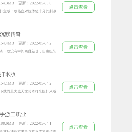
54.3MB
更新：2022-05-05 0
就选择这款吧。
点击查看
0:56:17
打宝版下载热血对抗体验十分的刺激
玛法大陆上，灵活的运用你的技能系
大家享受更大的福利，感兴趣的小伙
沉默传奇
54.4MB
更新：2022-05-04 2
点击查看
3:59:27
奇下载没有中间商赚差价，自由组队
场兑换想要的装备，一起来挑战吧。
打米版
54.1MB
更新：2022-05-04 2
点击查看
2:39:35
下载而且大威天龙传奇打米版打米版
回收，玩家只需要将装备选中，可爱
这个世界的核心力量。
手游三职业
88.6MB
更新：2022-05-04 1
点击查看
1:52:49
职业玩法版本带给喜欢冰雪复古传奇