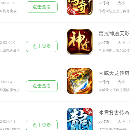
-05-05 0
pc传奇
大小：1
率独家神器传奇新作
点击查看
为具有挑战
传说大陆之复古传世
不妨下载一
哦，带你回到熟悉的
统展开精彩对抗，让
蛮荒神途天影
伴赶紧下载试试吧。
-05-05 0
pc传奇
大小：1
点击查看
上线就送最全
蛮荒神途天影沉默传
有趣的对战模
对抗，玩家可以去商
吧。
大威天龙传奇
-05-04 2
pc传奇
大小：1
点击查看
华丽的服饰以
大威天龙传奇打米版
到其中的玩家
还能随时提米，一键
。
的神宠，他们将是在
冰雪复古传奇
-05-04 1
pc传奇
大小：1
点击查看
家朋友们在战
冰雪复古传奇手游三