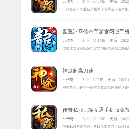
pc传奇
大小：93.0MB
更新：2022-
比拼，快来下载吧。
5:37:58
一款全新单职业新开版本传奇手游带给大家
传奇sf手机版手机版中游戏内超然的战斗场
你的眼球多个游戏职业经典技能释放，刚开一
盟重冰雪传奇手游官网版手
值得玩家们进服体验，还是能够去兑换很多
pc传奇
大小：51.1MB
更新：2022-
宝，热血题材传奇sf手游，感兴趣的玩家们
5:37:19
盟重冰雪安卓版超大冰雪地图来袭包含海量
传奇sf手机版手机版吧。
还可以混搭各职业技能副本团战，一比一还
热血不灭，玩家将在这里享受热血刺激的传
神途超高刀速
家喜欢就来体验吧。
pc传奇
大小：6.9MB
更新：2022-0
3:48:29
神途超高刀速是一款有着超高攻速的神途传
物的性能，任何氪金现象都不会出现，刀刀
不在话下，在这里你可以体验到前所未有的
传奇私服三端互通手机版免
更加适合你自己的冒险方式，你可以在这世
pc传奇
大小：92.3MB
更新：2022-
兄弟们带来一场真正的战斗。
2:29:32
传奇私服三端互通手机版免费版而且首冲1