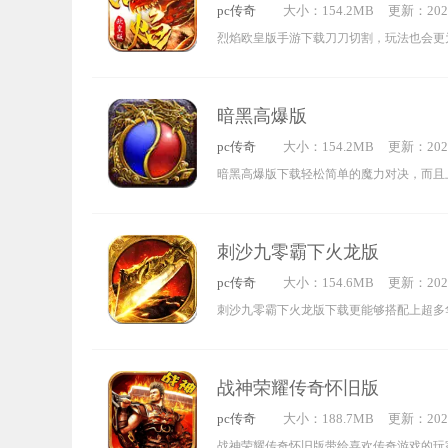
pc传奇
大小：154.2MB
更新：2022
1:11:39
烈焰欧皇版手游下载刀刀切割，玩法也会更
性，超多的怪物你可以去击杀，喜欢的玩家
试。
暗黑高爆版
pc传奇
大小：154.2MB
更新：2022
0:01:40
暗黑高爆版下载轻松简单的魔力对决，而且
的兑换码，在这款游戏中你可以体验到简单
式和职业培养玩法，感兴趣的快来下载试试
刺沙九零霸下火龙版
pc传奇
大小：154.6MB
更新：2022
3:22:58
刺沙九零霸下火龙版下载更能够搭配上超多
及强大的武器，玩家上线就有红包拿，加入
可以选择自己喜欢的职业角色，夺下沙巴克
战神荣耀传奇怀旧版
pc传奇
大小：188.7MB
更新：2022
2:26:29
战神荣耀传奇怀旧版带给喜欢传奇游戏的玩