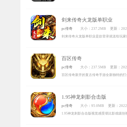
级VIP以及满身神装全新互通传奇，各种互
起来更加的轻松刺激，开局就送玩家神器装备还
剑来传奇火龙版单职业
元宝奖励秒到账，喜欢的就来下载试玩吧。
pc传奇
大小：237.2MB
更新：2022
7:35:01
剑来传奇火龙版单职业是款登录就送给玩家
传奇手游开启游戏关卡的特殊战斗与冒险各
搭配，支持多端互通的轻松便捷，无论是组队
百区传奇
欢的玩家快来下载试试吧。
pc传奇
大小：237.5MB
更新：2022
7:15:04
百区传奇新开的复古传奇手游全新独特的打
家们挑战，游戏中拥有一键自动挂机升级功能
更容易拿到装备，喜欢玩传奇的小伙伴还在
1.95神龙刺影合击版
就来下载试玩吧。
pc传奇
大小：95.0MB
更新：2022-
4:25:12
1.95神龙刺影合击版视觉感受堪比影戏级别
影戏级别游戏全天热血不断，可体验最真实