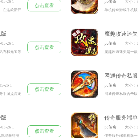
05-26 1
pc传奇
大小：9
点击查看
。在这款新开
单机传奇游戏手机版
面特效冲击着
各种炫酷的游戏技能
秒的sf非常
战、法、道三大职业
机版
魔趣攻速迷失
的不错的元
迹象，玩家可以不受
05-26 1
pc传奇
大小：6
快来下载新开
能，让您最为难忘的
点击查看
钻石和元宝等
魔趣攻速迷失是一款
原战斗场景，
丰厚奖励，三端互通
奇对决，如玩
金任务完成就有奖励
网通传奇私服
5-26 1
pc传奇
大小：9
点击查看
奇手游提高宠
网通传奇私服合击版
秒各种野怪都
对能给你带来最为特
精彩对决以及
到英雄合击独特的战
费版
传奇服务端单
界之中给你的
斗力本游戏上还有相
05-26 1
pc传奇
大小：6
速升级惊喜不断惊喜
点击查看
元就能获得满
传奇服务端单机版一
战魂养成系统可以帮