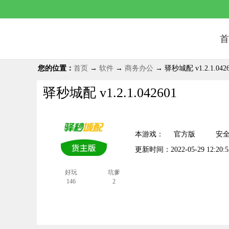
首
您的位置：
首页
→
软件
→
商务办公
→ 驿秒城配 v1.2.1.0426
驿秒城配 v1.2.1.042601
5.0
分
本游戏：
官方版
安
更新时间：
2022-05-29 12:20:5
好玩
坑爹
146
2
安卓下载